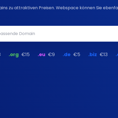
ains zu attraktiven Preisen. Webspace können Sie ebenfal
3
.org
€15
.eu
€9
.de
€5
.biz
€13
.