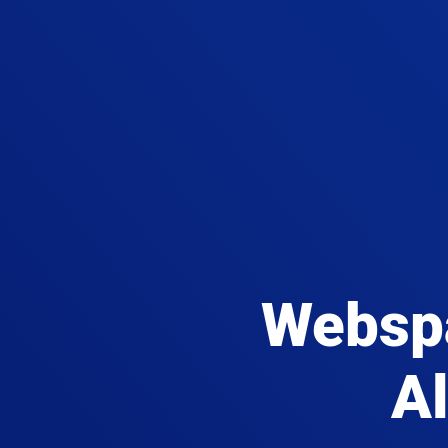
Websp
Al