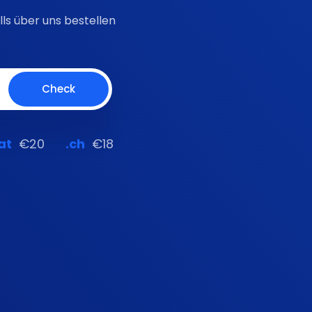
ls über uns bestellen
at
€20
.ch
€18